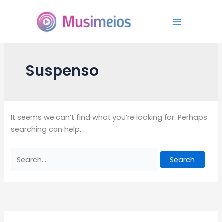
Skip
Search
Pesq
to
for:
content
Suspenso
It seems we can’t find what you’re looking for. Perhaps
searching can help.