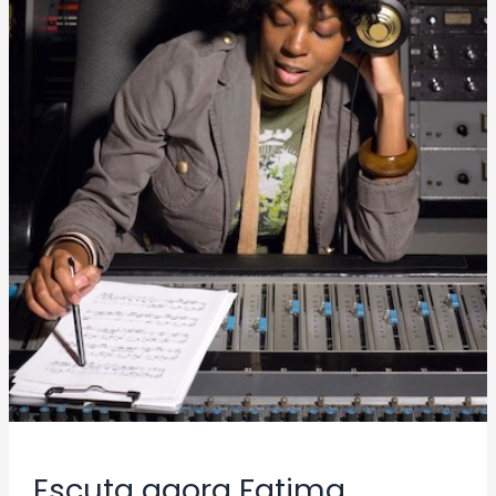
Fatima
Mhedden
–
Wua
Wua
Escuta agora Fatima